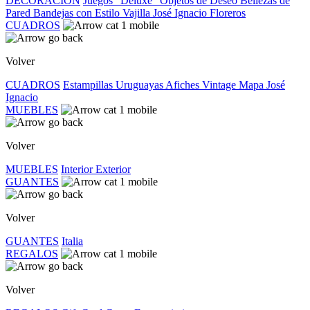
DECORACIÓN
Juegos "Deluxe"
Objetos de Deseo
Bellezas de
Pared
Bandejas con Estilo
Vajilla José Ignacio
Floreros
CUADROS
Volver
CUADROS
Estampillas Uruguayas
Afiches Vintage
Mapa José
Ignacio
MUEBLES
Volver
MUEBLES
Interior
Exterior
GUANTES
Volver
GUANTES
Italia
REGALOS
Volver