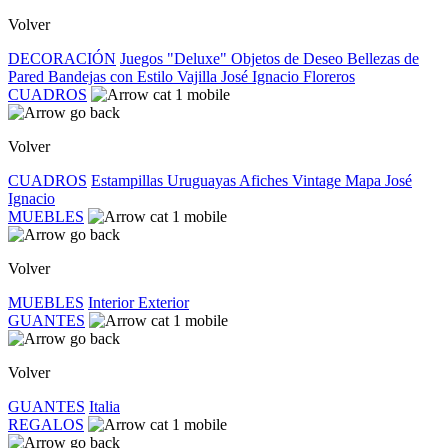
Volver
DECORACIÓN
Juegos "Deluxe"
Objetos de Deseo
Bellezas de
Pared
Bandejas con Estilo
Vajilla José Ignacio
Floreros
CUADROS
Volver
CUADROS
Estampillas Uruguayas
Afiches Vintage
Mapa José
Ignacio
MUEBLES
Volver
MUEBLES
Interior
Exterior
GUANTES
Volver
GUANTES
Italia
REGALOS