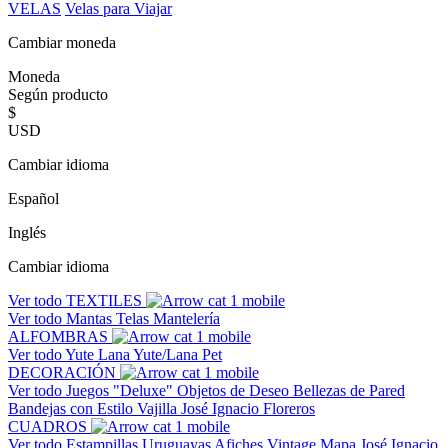
VELAS
Velas para Viajar
Cambiar moneda
Moneda
Según producto
$
USD
Cambiar idioma
Español
Inglés
Cambiar idioma
Ver todo
TEXTILES
Ver todo
Mantas
Telas
Mantelería
ALFOMBRAS
Ver todo
Yute
Lana
Yute/Lana
Pet
DECORACIÓN
Ver todo
Juegos "Deluxe"
Objetos de Deseo
Bellezas de Pared
Bandejas con Estilo
Vajilla José Ignacio
Floreros
CUADROS
Ver todo
Estampillas Uruguayas
Afiches Vintage
Mapa José Ignacio