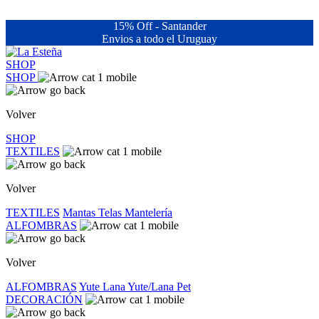
15% Off - Santander
Envios a todo el Uruguay
SHOP
SHOP
Volver
SHOP
TEXTILES
Volver
TEXTILES
Mantas
Telas
Mantelería
ALFOMBRAS
Volver
ALFOMBRAS
Yute
Lana
Yute/Lana
Pet
DECORACIÓN