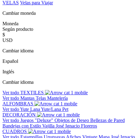
VELAS
Velas para Viajar
Cambiar moneda
Moneda
Según producto
$
USD
Cambiar idioma
Español
Inglés
Cambiar idioma
Ver todo
TEXTILES
Ver todo
Mantas
Telas
Mantelería
ALFOMBRAS
Ver todo
Yute
Lana
Yute/Lana
Pet
DECORACIÓN
Ver todo
Juegos "Deluxe"
Objetos de Deseo
Bellezas de Pared
Bandejas con Estilo
Vajilla José Ignacio
Floreros
CUADROS
Ver todo
Estampillas Uruguayas
Afiches Vintage
Mapa José Ignacio