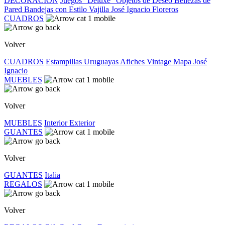
DECORACIÓN
Juegos "Deluxe"
Objetos de Deseo
Bellezas de
Pared
Bandejas con Estilo
Vajilla José Ignacio
Floreros
CUADROS
Volver
CUADROS
Estampillas Uruguayas
Afiches Vintage
Mapa José
Ignacio
MUEBLES
Volver
MUEBLES
Interior
Exterior
GUANTES
Volver
GUANTES
Italia
REGALOS
Volver