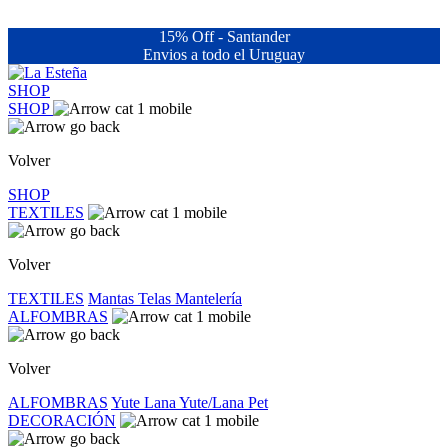
15% Off - Santander
Envios a todo el Uruguay
SHOP
SHOP
Volver
SHOP
TEXTILES
Volver
TEXTILES
Mantas
Telas
Mantelería
ALFOMBRAS
Volver
ALFOMBRAS
Yute
Lana
Yute/Lana
Pet
DECORACIÓN