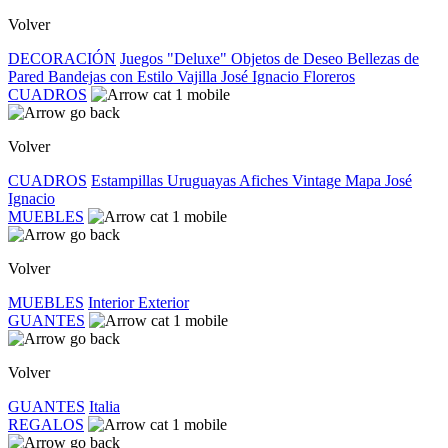
Volver
DECORACIÓN
Juegos "Deluxe"
Objetos de Deseo
Bellezas de
Pared
Bandejas con Estilo
Vajilla José Ignacio
Floreros
CUADROS
Volver
CUADROS
Estampillas Uruguayas
Afiches Vintage
Mapa José
Ignacio
MUEBLES
Volver
MUEBLES
Interior
Exterior
GUANTES
Volver
GUANTES
Italia
REGALOS