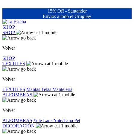
15% Off - Santander
Envios a todo el Uruguay
SHOP
SHOP
Volver
SHOP
TEXTILES
Volver
TEXTILES
Mantas
Telas
Mantelería
ALFOMBRAS
Volver
ALFOMBRAS
Yute
Lana
Yute/Lana
Pet
DECORACIÓN