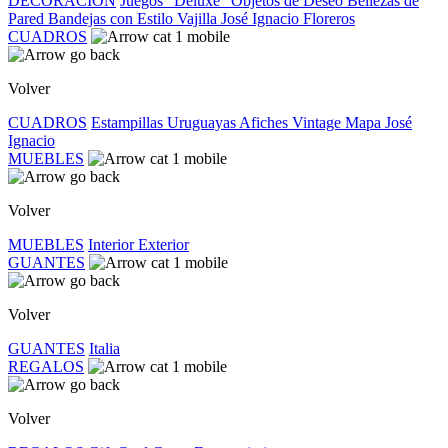
DECORACIÓN
Juegos "Deluxe"
Objetos de Deseo
Bellezas de
Pared
Bandejas con Estilo
Vajilla José Ignacio
Floreros
CUADROS
Volver
CUADROS
Estampillas Uruguayas
Afiches Vintage
Mapa José
Ignacio
MUEBLES
Volver
MUEBLES
Interior
Exterior
GUANTES
Volver
GUANTES
Italia
REGALOS
Volver