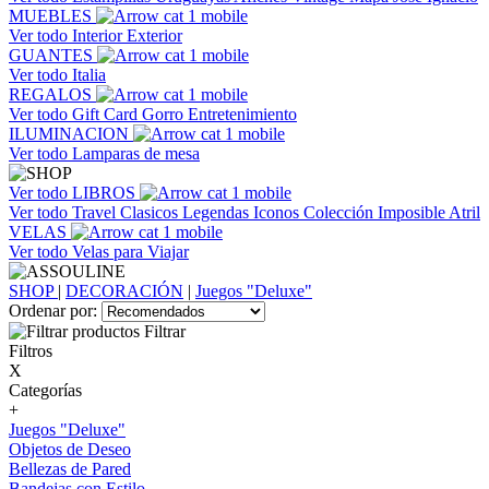
MUEBLES
Ver todo
Interior
Exterior
GUANTES
Ver todo
Italia
REGALOS
Ver todo
Gift Card
Gorro
Entretenimiento
ILUMINACION
Ver todo
Lamparas de mesa
Ver todo
LIBROS
Ver todo
Travel
Clasicos
Legendas
Iconos
Colección Imposible
Atril
VELAS
Ver todo
Velas para Viajar
SHOP
|
DECORACIÓN
|
Juegos "Deluxe"
Ordenar por:
Filtrar
Filtros
X
Categorías
+
Juegos "Deluxe"
Objetos de Deseo
Bellezas de Pared
Bandejas con Estilo