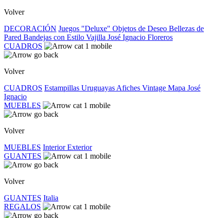
Volver
DECORACIÓN
Juegos "Deluxe"
Objetos de Deseo
Bellezas de
Pared
Bandejas con Estilo
Vajilla José Ignacio
Floreros
CUADROS
Volver
CUADROS
Estampillas Uruguayas
Afiches Vintage
Mapa José
Ignacio
MUEBLES
Volver
MUEBLES
Interior
Exterior
GUANTES
Volver
GUANTES
Italia
REGALOS