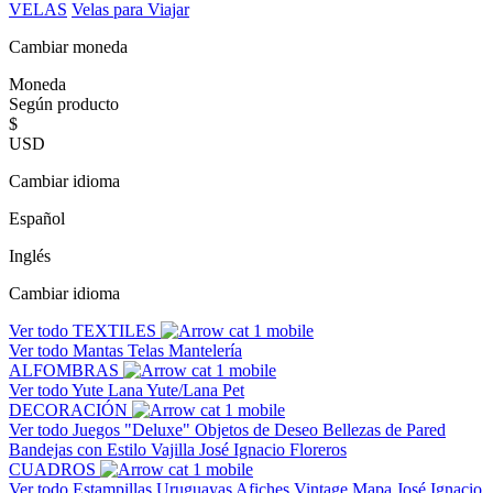
VELAS
Velas para Viajar
Cambiar moneda
Moneda
Según producto
$
USD
Cambiar idioma
Español
Inglés
Cambiar idioma
Ver todo
TEXTILES
Ver todo
Mantas
Telas
Mantelería
ALFOMBRAS
Ver todo
Yute
Lana
Yute/Lana
Pet
DECORACIÓN
Ver todo
Juegos "Deluxe"
Objetos de Deseo
Bellezas de Pared
Bandejas con Estilo
Vajilla José Ignacio
Floreros
CUADROS
Ver todo
Estampillas Uruguayas
Afiches Vintage
Mapa José Ignacio