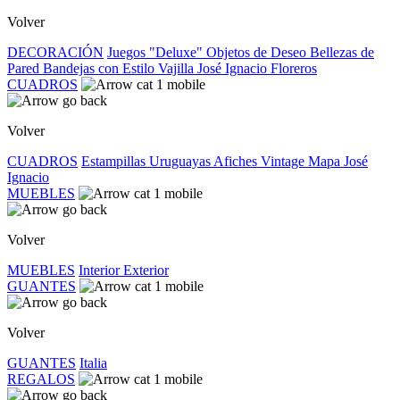
Volver
DECORACIÓN
Juegos "Deluxe"
Objetos de Deseo
Bellezas de
Pared
Bandejas con Estilo
Vajilla José Ignacio
Floreros
CUADROS
Volver
CUADROS
Estampillas Uruguayas
Afiches Vintage
Mapa José
Ignacio
MUEBLES
Volver
MUEBLES
Interior
Exterior
GUANTES
Volver
GUANTES
Italia
REGALOS