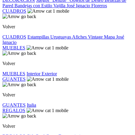
DECORACIÓN
Juegos "Deluxe"
Objetos de Deseo
Bellezas de
Pared
Bandejas con Estilo
Vajilla José Ignacio
Floreros
CUADROS
Volver
CUADROS
Estampillas Uruguayas
Afiches Vintage
Mapa José
Ignacio
MUEBLES
Volver
MUEBLES
Interior
Exterior
GUANTES
Volver
GUANTES
Italia
REGALOS
Volver