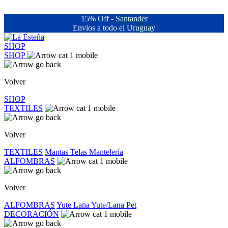
15% Off - Santander
Envios a todo el Uruguay
SHOP
SHOP
Volver
SHOP
TEXTILES
Volver
TEXTILES
Mantas
Telas
Mantelería
ALFOMBRAS
Volver
ALFOMBRAS
Yute
Lana
Yute/Lana
Pet
DECORACIÓN