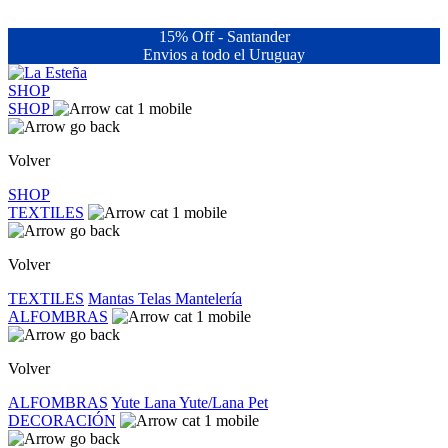
15% Off - Santander
Envios a todo el Uruguay
SHOP
SHOP
Volver
SHOP
TEXTILES
Volver
TEXTILES
Mantas
Telas
Mantelería
ALFOMBRAS
Volver
ALFOMBRAS
Yute
Lana
Yute/Lana
Pet
DECORACIÓN