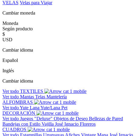
VELAS
Velas para Viajar
Cambiar moneda
Moneda
Según producto
$
USD
Cambiar idioma
Español
Inglés
Cambiar idioma
Ver todo
TEXTILES
Ver todo
Mantas
Telas
Mantelería
ALFOMBRAS
Ver todo
Yute
Lana
Yute/Lana
Pet
DECORACIÓN
Ver todo
Juegos "Deluxe"
Objetos de Deseo
Bellezas de Pared
Bandejas con Estilo
Vajilla José Ignacio
Floreros
CUADROS
Ver todo
Estampillas Uruguayas
Afiches Vintage
Mapa José Ignacio