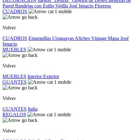
DECORACIÓN
Juegos "Deluxe"
Objetos de Deseo
Bellezas de
Pared
Bandejas con Estilo
Vajilla José Ignacio
Floreros
CUADROS
Volver
CUADROS
Estampillas Uruguayas
Afiches Vintage
Mapa José
Ignacio
MUEBLES
Volver
MUEBLES
Interior
Exterior
GUANTES
Volver
GUANTES
Italia
REGALOS
Volver