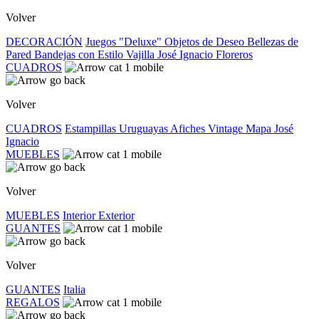
Volver
DECORACIÓN
Juegos "Deluxe"
Objetos de Deseo
Bellezas de
Pared
Bandejas con Estilo
Vajilla José Ignacio
Floreros
CUADROS
Volver
CUADROS
Estampillas Uruguayas
Afiches Vintage
Mapa José
Ignacio
MUEBLES
Volver
MUEBLES
Interior
Exterior
GUANTES
Volver
GUANTES
Italia
REGALOS