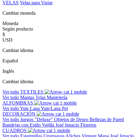
VELAS
Velas para Viajar
Cambiar moneda
Moneda
Según producto
$
USD
Cambiar idioma
Español
Inglés
Cambiar idioma
Ver todo
TEXTILES
Ver todo
Mantas
Telas
Mantelería
ALFOMBRAS
Ver todo
Yute
Lana
Yute/Lana
Pet
DECORACIÓN
Ver todo
Juegos "Deluxe"
Objetos de Deseo
Bellezas de Pared
Bandejas con Estilo
Vajilla José Ignacio
Floreros
CUADROS
Ver todo
Estampillas Uruguayas
Afiches Vintage
Mapa José Ignacio