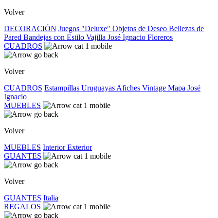
Volver
DECORACIÓN
Juegos "Deluxe"
Objetos de Deseo
Bellezas de
Pared
Bandejas con Estilo
Vajilla José Ignacio
Floreros
CUADROS
Volver
CUADROS
Estampillas Uruguayas
Afiches Vintage
Mapa José
Ignacio
MUEBLES
Volver
MUEBLES
Interior
Exterior
GUANTES
Volver
GUANTES
Italia
REGALOS