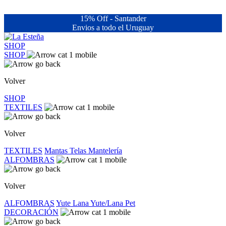
15% Off - Santander
Envios a todo el Uruguay
SHOP
SHOP
Volver
SHOP
TEXTILES
Volver
TEXTILES
Mantas
Telas
Mantelería
ALFOMBRAS
Volver
ALFOMBRAS
Yute
Lana
Yute/Lana
Pet
DECORACIÓN