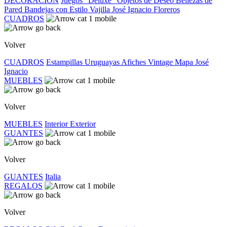
DECORACIÓN
Juegos "Deluxe"
Objetos de Deseo
Bellezas de
Pared
Bandejas con Estilo
Vajilla José Ignacio
Floreros
CUADROS
Volver
CUADROS
Estampillas Uruguayas
Afiches Vintage
Mapa José
Ignacio
MUEBLES
Volver
MUEBLES
Interior
Exterior
GUANTES
Volver
GUANTES
Italia
REGALOS
Volver