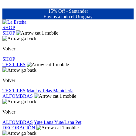
15% Off - Santander
Envios a todo el Uruguay
SHOP
SHOP
Volver
SHOP
TEXTILES
Volver
TEXTILES
Mantas
Telas
Mantelería
ALFOMBRAS
Volver
ALFOMBRAS
Yute
Lana
Yute/Lana
Pet
DECORACIÓN