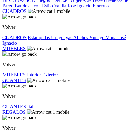
DECORACIÓN
Juegos "Deluxe"
Objetos de Deseo
Bellezas de
Pared
Bandejas con Estilo
Vajilla José Ignacio
Floreros
CUADROS
Volver
CUADROS
Estampillas Uruguayas
Afiches Vintage
Mapa José
Ignacio
MUEBLES
Volver
MUEBLES
Interior
Exterior
GUANTES
Volver
GUANTES
Italia
REGALOS
Volver