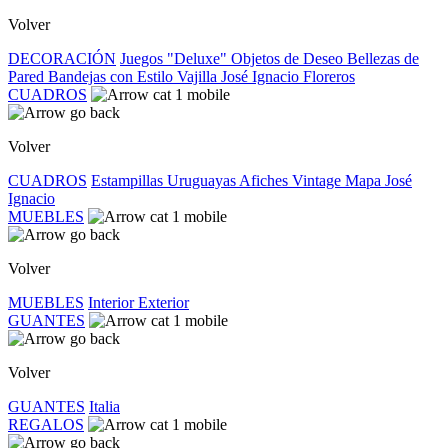
Volver
DECORACIÓN
Juegos "Deluxe"
Objetos de Deseo
Bellezas de
Pared
Bandejas con Estilo
Vajilla José Ignacio
Floreros
CUADROS
Volver
CUADROS
Estampillas Uruguayas
Afiches Vintage
Mapa José
Ignacio
MUEBLES
Volver
MUEBLES
Interior
Exterior
GUANTES
Volver
GUANTES
Italia
REGALOS