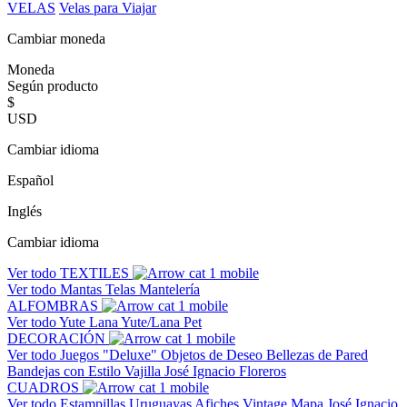
VELAS
Velas para Viajar
Cambiar moneda
Moneda
Según producto
$
USD
Cambiar idioma
Español
Inglés
Cambiar idioma
Ver todo
TEXTILES
Ver todo
Mantas
Telas
Mantelería
ALFOMBRAS
Ver todo
Yute
Lana
Yute/Lana
Pet
DECORACIÓN
Ver todo
Juegos "Deluxe"
Objetos de Deseo
Bellezas de Pared
Bandejas con Estilo
Vajilla José Ignacio
Floreros
CUADROS
Ver todo
Estampillas Uruguayas
Afiches Vintage
Mapa José Ignacio