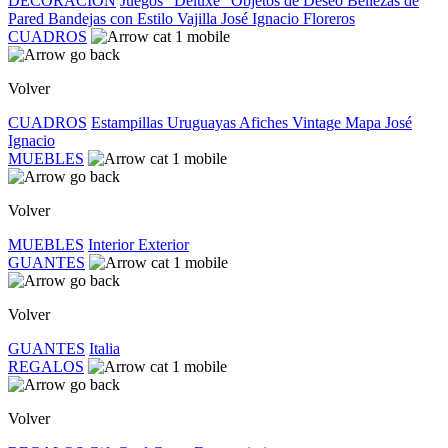
DECORACIÓN
Juegos "Deluxe"
Objetos de Deseo
Bellezas de
Pared
Bandejas con Estilo
Vajilla José Ignacio
Floreros
CUADROS
Volver
CUADROS
Estampillas Uruguayas
Afiches Vintage
Mapa José
Ignacio
MUEBLES
Volver
MUEBLES
Interior
Exterior
GUANTES
Volver
GUANTES
Italia
REGALOS
Volver