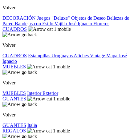
Volver
DECORACIÓN
Juegos "Deluxe"
Objetos de Deseo
Bellezas de
Pared
Bandejas con Estilo
Vajilla José Ignacio
Floreros
CUADROS
Volver
CUADROS
Estampillas Uruguayas
Afiches Vintage
Mapa José
Ignacio
MUEBLES
Volver
MUEBLES
Interior
Exterior
GUANTES
Volver
GUANTES
Italia
REGALOS