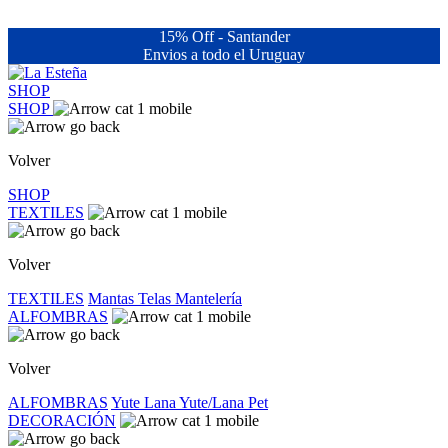
15% Off - Santander
Envios a todo el Uruguay
SHOP
SHOP
Volver
SHOP
TEXTILES
Volver
TEXTILES
Mantas
Telas
Mantelería
ALFOMBRAS
Volver
ALFOMBRAS
Yute
Lana
Yute/Lana
Pet
DECORACIÓN