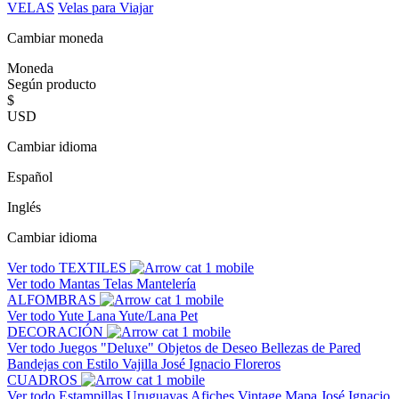
VELAS
Velas para Viajar
Cambiar moneda
Moneda
Según producto
$
USD
Cambiar idioma
Español
Inglés
Cambiar idioma
Ver todo
TEXTILES
Ver todo
Mantas
Telas
Mantelería
ALFOMBRAS
Ver todo
Yute
Lana
Yute/Lana
Pet
DECORACIÓN
Ver todo
Juegos "Deluxe"
Objetos de Deseo
Bellezas de Pared
Bandejas con Estilo
Vajilla José Ignacio
Floreros
CUADROS
Ver todo
Estampillas Uruguayas
Afiches Vintage
Mapa José Ignacio