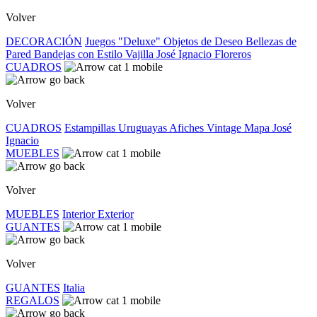
Volver
DECORACIÓN
Juegos "Deluxe"
Objetos de Deseo
Bellezas de
Pared
Bandejas con Estilo
Vajilla José Ignacio
Floreros
CUADROS
Volver
CUADROS
Estampillas Uruguayas
Afiches Vintage
Mapa José
Ignacio
MUEBLES
Volver
MUEBLES
Interior
Exterior
GUANTES
Volver
GUANTES
Italia
REGALOS