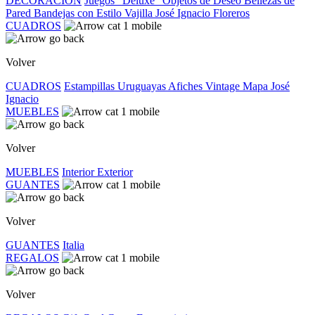
DECORACIÓN
Juegos "Deluxe"
Objetos de Deseo
Bellezas de
Pared
Bandejas con Estilo
Vajilla José Ignacio
Floreros
CUADROS
Volver
CUADROS
Estampillas Uruguayas
Afiches Vintage
Mapa José
Ignacio
MUEBLES
Volver
MUEBLES
Interior
Exterior
GUANTES
Volver
GUANTES
Italia
REGALOS
Volver