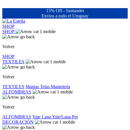
15% Off - Santander
Envios a todo el Uruguay
SHOP
SHOP
Volver
SHOP
TEXTILES
Volver
TEXTILES
Mantas
Telas
Mantelería
ALFOMBRAS
Volver
ALFOMBRAS
Yute
Lana
Yute/Lana
Pet
DECORACIÓN