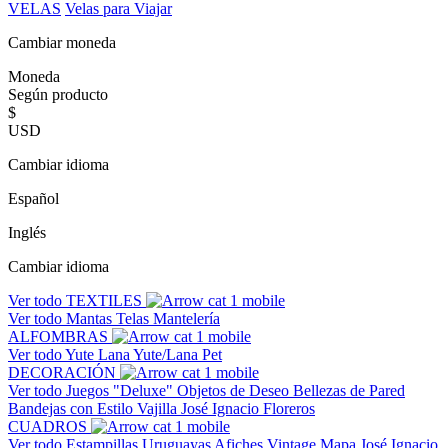
VELAS
Velas para Viajar
Cambiar moneda
Moneda
Según producto
$
USD
Cambiar idioma
Español
Inglés
Cambiar idioma
Ver todo
TEXTILES
Ver todo
Mantas
Telas
Mantelería
ALFOMBRAS
Ver todo
Yute
Lana
Yute/Lana
Pet
DECORACIÓN
Ver todo
Juegos "Deluxe"
Objetos de Deseo
Bellezas de Pared
Bandejas con Estilo
Vajilla José Ignacio
Floreros
CUADROS
Ver todo
Estampillas Uruguayas
Afiches Vintage
Mapa José Ignacio