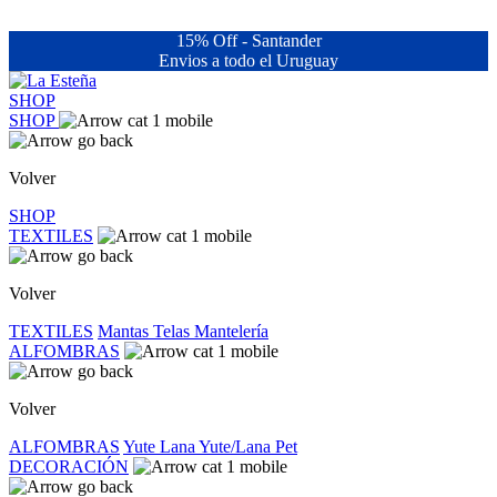
15% Off - Santander
Envios a todo el Uruguay
SHOP
SHOP
Volver
SHOP
TEXTILES
Volver
TEXTILES
Mantas
Telas
Mantelería
ALFOMBRAS
Volver
ALFOMBRAS
Yute
Lana
Yute/Lana
Pet
DECORACIÓN