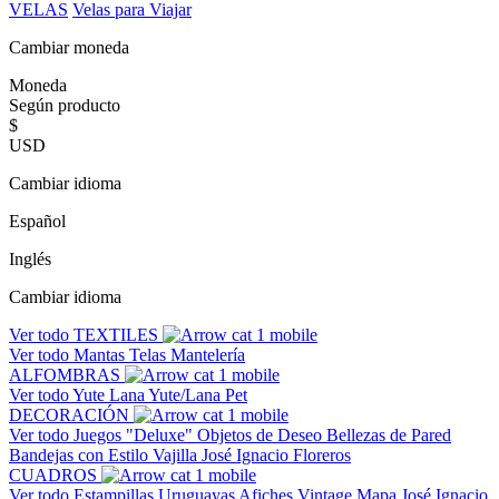
VELAS
Velas para Viajar
Cambiar moneda
Moneda
Según producto
$
USD
Cambiar idioma
Español
Inglés
Cambiar idioma
Ver todo
TEXTILES
Ver todo
Mantas
Telas
Mantelería
ALFOMBRAS
Ver todo
Yute
Lana
Yute/Lana
Pet
DECORACIÓN
Ver todo
Juegos "Deluxe"
Objetos de Deseo
Bellezas de Pared
Bandejas con Estilo
Vajilla José Ignacio
Floreros
CUADROS
Ver todo
Estampillas Uruguayas
Afiches Vintage
Mapa José Ignacio