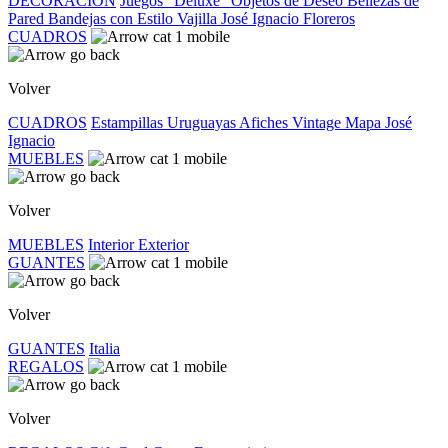
DECORACIÓN
Juegos "Deluxe"
Objetos de Deseo
Bellezas de
Pared
Bandejas con Estilo
Vajilla José Ignacio
Floreros
CUADROS
Volver
CUADROS
Estampillas Uruguayas
Afiches Vintage
Mapa José
Ignacio
MUEBLES
Volver
MUEBLES
Interior
Exterior
GUANTES
Volver
GUANTES
Italia
REGALOS
Volver