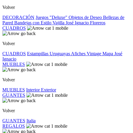
Volver
DECORACIÓN
Juegos "Deluxe"
Objetos de Deseo
Bellezas de
Pared
Bandejas con Estilo
Vajilla José Ignacio
Floreros
CUADROS
Volver
CUADROS
Estampillas Uruguayas
Afiches Vintage
Mapa José
Ignacio
MUEBLES
Volver
MUEBLES
Interior
Exterior
GUANTES
Volver
GUANTES
Italia
REGALOS