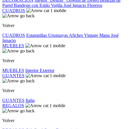
DECORACIÓN
Juegos "Deluxe"
Objetos de Deseo
Bellezas de
Pared
Bandejas con Estilo
Vajilla José Ignacio
Floreros
CUADROS
Volver
CUADROS
Estampillas Uruguayas
Afiches Vintage
Mapa José
Ignacio
MUEBLES
Volver
MUEBLES
Interior
Exterior
GUANTES
Volver
GUANTES
Italia
REGALOS
Volver