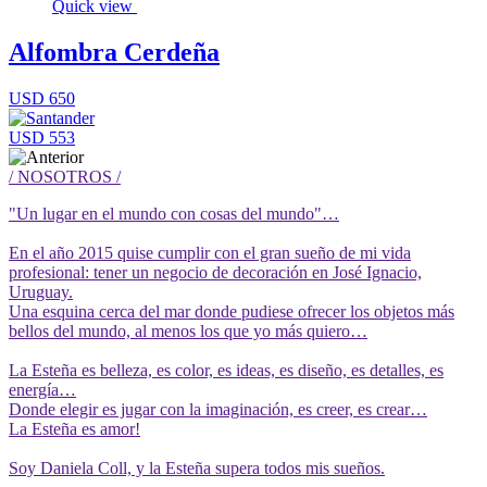
Quick view
Alfombra Cerdeña
USD 650
USD 553
/ NOSOTROS /
"Un lugar en el mundo con cosas del mundo"…
En el año 2015 quise cumplir con el gran sueño de mi vida
profesional:
tener un negocio de decoración en José Ignacio,
Uruguay.
Una esquina cerca del mar donde pudiese ofrecer los objetos más
bellos del mundo, al menos los que yo más quiero…
La Esteña es belleza, es color, es ideas, es diseño, es detalles, es
energía…
Donde elegir es jugar con la imaginación, es creer, es crear…
La Esteña es amor!
Soy Daniela Coll, y la Esteña supera todos mis sueños.