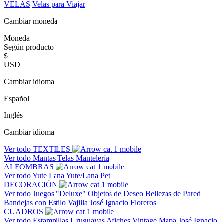
VELAS
Velas para Viajar
Cambiar moneda
Moneda
Según producto
$
USD
Cambiar idioma
Español
Inglés
Cambiar idioma
Ver todo
TEXTILES
Ver todo
Mantas
Telas
Mantelería
ALFOMBRAS
Ver todo
Yute
Lana
Yute/Lana
Pet
DECORACIÓN
Ver todo
Juegos "Deluxe"
Objetos de Deseo
Bellezas de Pared
Bandejas con Estilo
Vajilla José Ignacio
Floreros
CUADROS
Ver todo
Estampillas Uruguayas
Afiches Vintage
Mapa José Ignacio