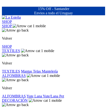
15% Off - Santander
Envios a todo el Uruguay
SHOP
SHOP
Volver
SHOP
TEXTILES
Volver
TEXTILES
Mantas
Telas
Mantelería
ALFOMBRAS
Volver
ALFOMBRAS
Yute
Lana
Yute/Lana
Pet
DECORACIÓN