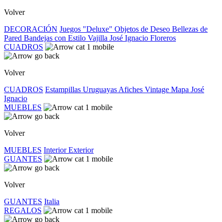
Volver
DECORACIÓN
Juegos "Deluxe"
Objetos de Deseo
Bellezas de
Pared
Bandejas con Estilo
Vajilla José Ignacio
Floreros
CUADROS
Volver
CUADROS
Estampillas Uruguayas
Afiches Vintage
Mapa José
Ignacio
MUEBLES
Volver
MUEBLES
Interior
Exterior
GUANTES
Volver
GUANTES
Italia
REGALOS